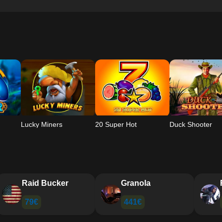
-Codes
 mehr
ämien
uszahlung
Lucky Miners
20 Super Hot
Duck Shooter
heinen und deren Lösungen
 Codes auf dem Laufenden
Raid Bucker
Granola
79€
441€