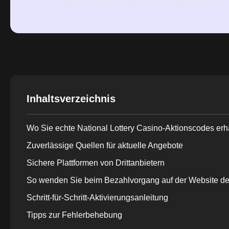
National Lottery Casino für neue Benutzer zu n
Inhaltsverzeichnis
Wo Sie echte National Lottery Casino-Aktionscodes erh
Zuverlässige Quellen für aktuelle Angebote
Sichere Plattformen von Drittanbietern
So wenden Sie beim Bezahlvorgang auf der Website des
Schritt-für-Schritt-Aktivierungsanleitung
Tipps zur Fehlerbehebung