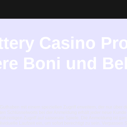
ottery Casino P
ere Boni und B
Guthaben mit einem speziellen Zugriff erweitern, der nur über 
mten Schlüsselworts bei der Anmeldung erhält jeder neue Kunde
zeitigen Zugriff auf saisonale Spiele. Die Anmeldung ist ganz 
dividuelle Laufzeit ein, um sofort berechtigt zu sein. Verpasse