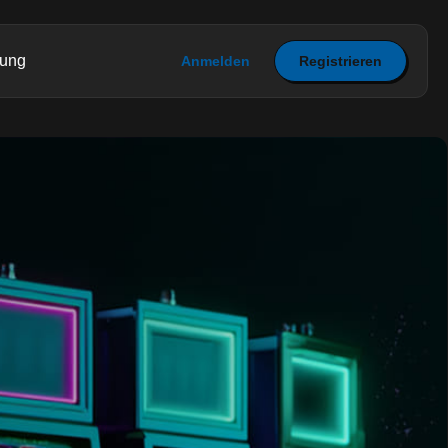
lung
Anmelden
Registrieren