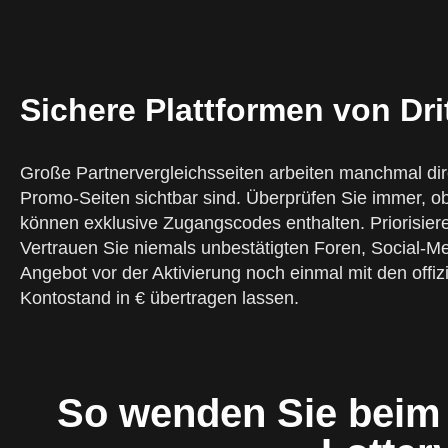
Sichere Plattformen von Dri
Große Partnervergleichsseiten arbeiten manchmal dir
Promo-Seiten sichtbar sind. Überprüfen Sie immer, o
können exklusive Zugangscodes enthalten. Priorisiere
Vertrauen Sie niemals unbestätigten Foren, Social-
Angebot vor der Aktivierung noch einmal mit den offiz
Kontostand in € übertragen lassen.
So wenden Sie beim 