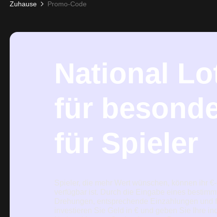
Zuhause
Promo-Code
National L
für besond
für Spieler
Spieler, die mehr Wert wünschen, können ihr €-
verfügbar ist. Durch die Eingabe eines bestim
Drehungen, entsprechende Einzahlungen und früh
investieren Sie Geld in € und geben Sie Ihre in