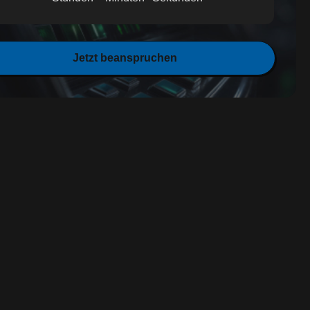
Jetzt beanspruchen