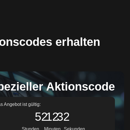
ionscodes erhalten
pezieller Aktionscode
s Angebot ist gültig:
52
12
31
Stunden
Minuten
Sekunden