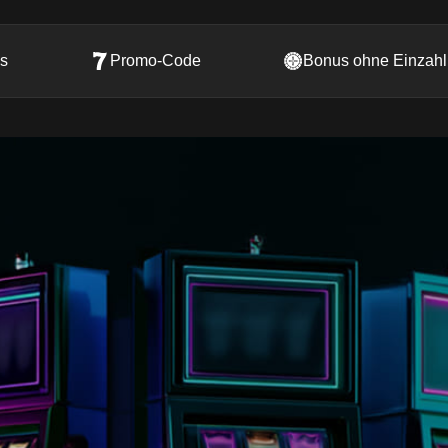
s
Promo-Code
Bonus ohne Einzah